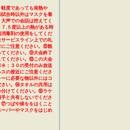
、軽度であっても発熱や
③試合時以外はマスクを着
、大声での会話は控えてく
７.５度以上の熱がある時
指消毒剤の使用をしてくだ
はサービスライン上での礼
方にご注意ください。⑧観
ってください。⑨大会終了
してください。⑩この大会
⑪８：３０の受付のみ放送
ルスの接近にご注意くださ
レーに必要な物以外にはコ
ださい。⑭タオルの共用は
い分けてください。⑮ラケ
相手と共有しないでくださ
。⑰つばや痰ををはくこと
ペーパーやマスクをはじめ