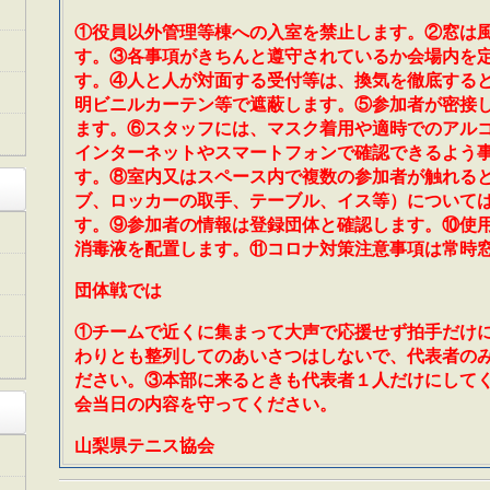
①役員以外管理等棟への入室を禁止します。②窓は
す。③各事項がきちんと遵守されているか会場内を
す。④人と人が対面する受付等は、換気を徹底する
明ビニルカーテン等で遮蔽します。⑤参加者が密接
ます。⑥スタッフには、マスク着用や適時でのアル
インターネットやスマートフォンで確認できるよう事
す。⑧室内又はスペース内で複数の参加者が触れる
ブ、ロッカーの取手、テーブル、イス等）について
す。⑨参加者の情報は登録団体と確認します。⑩使
消毒液を配置します。⑪コロナ対策注意事項は常時
団体戦では
①チームで近くに集まって大声で応援せず拍手だけ
わりとも整列してのあいさつはしないで、代表者の
ださい。③本部に来るときも代表者１人だけにして
会当日の内容を守ってください。
山梨県テニス協会