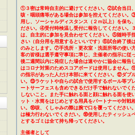
①３密は常時自主的に避けてください。②試合当日
咳・咽頭痛等がある場合は参加を控えてください。
用し、ソーシャルディスタンス（２ｍ以上）を保ち
ださい。④受付時検温し受付に報告してください。３
は、自主的に参加を見合わせてください。⑤随時手
さい（自分用を用意するといいです）⑥試合終了後
のみとします。⑦手洗所・更衣室・洗面所等の使い
客の皆様は選手遵守事項に準じ、主催者の指示に従
後二週間以内に発症した場合は速やかに協会に報告
はコロナ対策のためスコアボードは使用しません。
の指示があった人だけ本部に来てください。⑫ダブ
い。⑬ラケットや自らの試合で使用するボール等プ
ートサーフェスも含めできるだけ手で触れないでく
しないこと。また手に触れる面と顔に触れる面を使
ット・水筒をはじめとする用具をパートナーや対戦
い。⑯咳、くしゃみの際は腕で口を覆ってください
は極力行わないでくさだい。⑱使用したティッシュ
とするゴミは全て持ち帰ってください。
主催者として