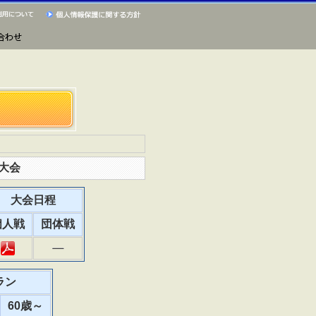
大会
大会日程
個人戦
団体戦
ラン
60歳～