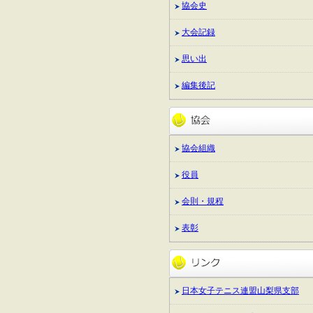
協会史
大会記録
思い出
編集後記
協会組織
役員
会則・規程
表彰
日本女子テニス連盟山梨県支部