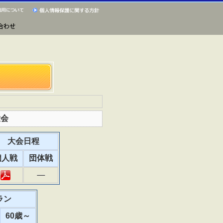
大会
大会日程
個人戦
団体戦
ラン
60歳～