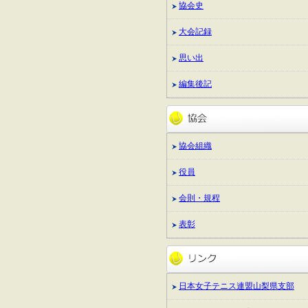
協会史
大会記録
思い出
編集後記
協会組織
役員
会則・規程
表彰
日本女子テニス連盟山梨県支部