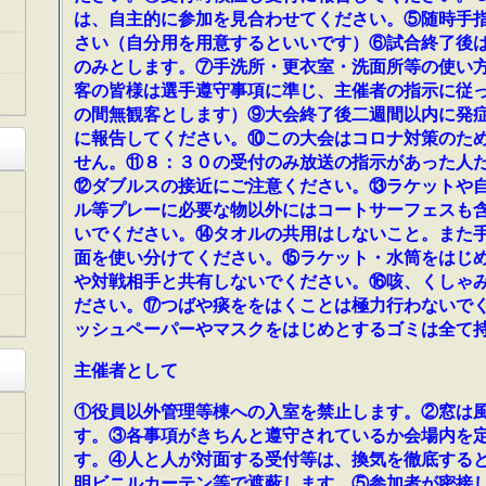
は、自主的に参加を見合わせてください。⑤随時手
さい（自分用を用意するといいです）⑥試合終了後
のみとします。⑦手洗所・更衣室・洗面所等の使い
客の皆様は選手遵守事項に準じ、主催者の指示に従
の間無観客とします）⑨大会終了後二週間以内に発
に報告してください。⑩この大会はコロナ対策のた
せん。⑪８：３０の受付のみ放送の指示があった人
⑫ダブルスの接近にご注意ください。⑬ラケットや
ル等プレーに必要な物以外にはコートサーフェスも
いでください。⑭タオルの共用はしないこと。また
面を使い分けてください。⑮ラケット・水筒をはじ
や対戦相手と共有しないでください。⑯咳、くしゃ
ださい。⑰つばや痰ををはくことは極力行わないで
ッシュペーパーやマスクをはじめとするゴミは全て
主催者として
①役員以外管理等棟への入室を禁止します。②窓は
す。③各事項がきちんと遵守されているか会場内を
す。④人と人が対面する受付等は、換気を徹底する
明ビニルカーテン等で遮蔽します。⑤参加者が密接