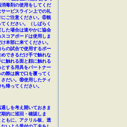
指消毒剤の使用をしてくだ
はサービスライン上での礼
方にご注意ください。⑧観
ってください。（しばらく
症した場合は速やかに協会
めスコアボードは使用しま
だけ本部に来てください。
自らの試合で使用するボー
含めできるだけ手で触れな
手に触れる面と顔に触れる
めとする用具をパートナー
みの際は腕で口を覆ってく
くさだい。⑱使用したティ
持ち帰ってください。
風通しを考え開いておきま
定期的に巡回・確認しま
とともに、アクリル板、透
しないよう受付の工夫をし