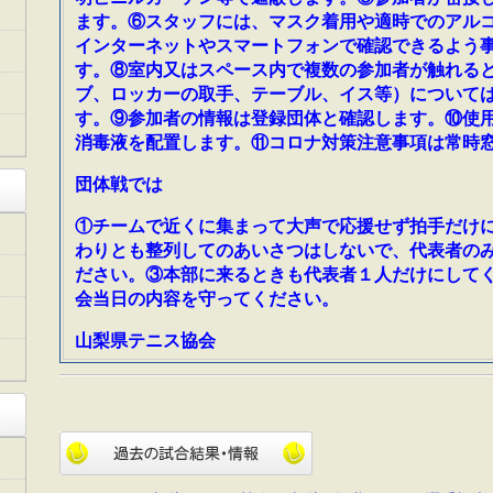
ます。⑥スタッフには、マスク着用や適時でのアル
インターネットやスマートフォンで確認できるよう事
す。⑧室内又はスペース内で複数の参加者が触れる
ブ、ロッカーの取手、テーブル、イス等）について
す。⑨参加者の情報は登録団体と確認します。⑩使
消毒液を配置します。⑪コロナ対策注意事項は常時
団体戦では
①チームで近くに集まって大声で応援せず拍手だけ
わりとも整列してのあいさつはしないで、代表者の
ださい。③本部に来るときも代表者１人だけにして
会当日の内容を守ってください。
山梨県テニス協会