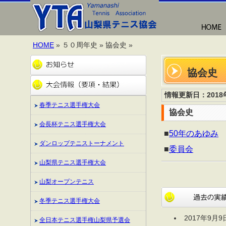
HOME
» ５０周年史 » 協会史 »
協会史
情報更新日：2018
春季テニス選手権大会
協会史
会長杯テニス選手権大会
■
50年のあゆみ
ダンロップテニストーナメント
■
委員会
山梨県テニス選手権大会
山梨オープンテニス
冬季テニス選手権大会
2017年9月9
全日本テニス選手権山梨県予選会